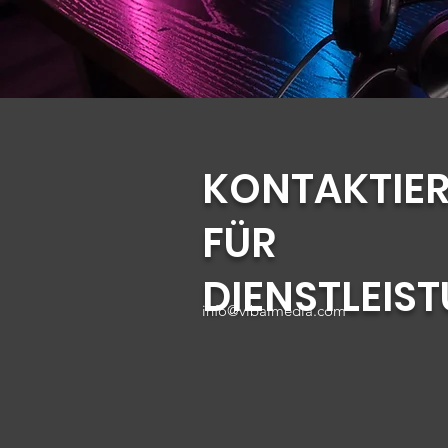
KONTAKTIER
FÜR
DIENSTLEIS
info@vibalmedia.com