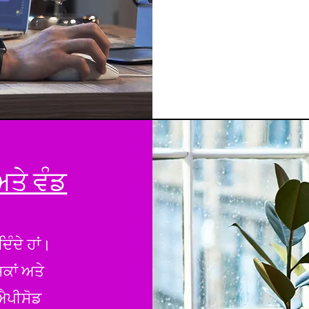
ਤੇ ਵੰਡ
ਦਿੰਦੇ ਹਾਂ।
਼ਕਾਂ ਅਤੇ
ਐਪੀਸੋਡ