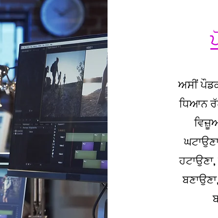
ਅਸੀਂ ਪੌਡਕ
ਧਿਆਨ ਰੱ
ਵਿਜ਼ੂ
ਘਟਾਉਣਾ,
ਹਟਾਉਣਾ, 
ਬਣਾਉਣਾ, 
ਬ