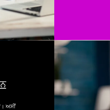
ਦਨ
ੈ। ਅਸੀਂ