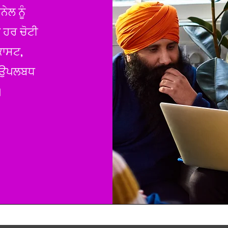
ੇਲ ਨੂੰ
ੰ ਹਰ ਚੋਟੀ
ਕਾਸਟ,
ੇ ਉਪਲਬਧ
।