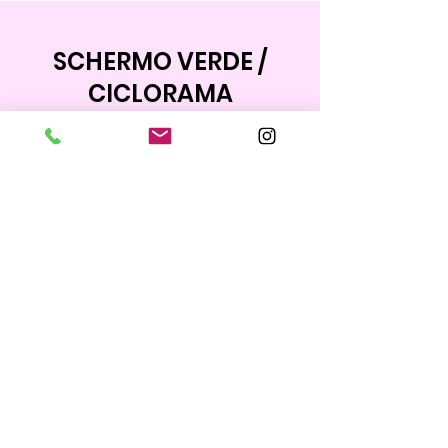
SCHERMO VERDE /
CICLORAMA
PRENOTAZIONE SCONTATA
TARIFFE ORARIE
Dal lunedì al venerdì
RATE GIORNALIERE
Dal lunedì al venerdì + fine settimana
TARIFFE BLOCCATE