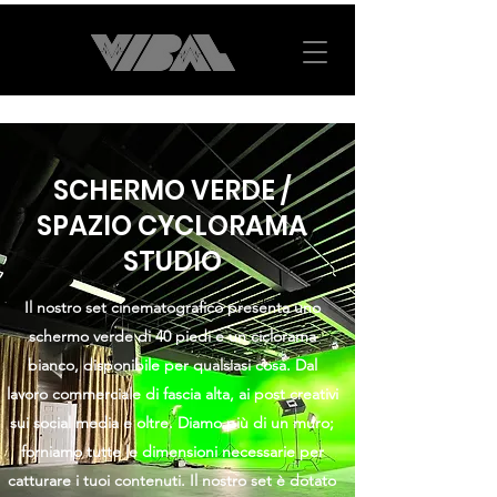
SCHERMO VERDE /
SPAZIO CYCLORAMA
STUDIO
Il nostro set cinematografico presenta uno
schermo verde di 40 piedi e un ciclorama
bianco, disponibile per qualsiasi cosa. Dal
lavoro commerciale di fascia alta, ai post creativi
sui social media e oltre. Diamo più di un muro;
forniamo tutte le dimensioni necessarie per
catturare i tuoi contenuti. Il nostro set è dotato