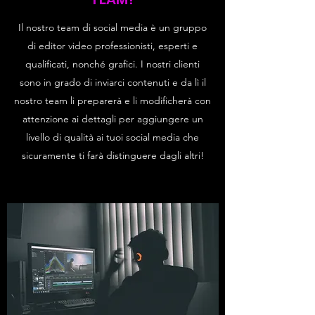
Il nostro team di social media è un gruppo
di editor video professionisti, esperti e
qualificati, nonché grafici. I nostri clienti
sono in grado di inviarci contenuti e da lì il
nostro team li preparerà e li modificherà con
attenzione ai dettagli per aggiungere un
livello di qualità ai tuoi social media che
sicuramente ti farà distinguere dagli altri!