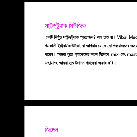
সাউন্ডট্র্যাক মিউজিক
একটি নিখুঁত সাউন্ডট্র্যাক প্রয়োজন? আর চাও না। Vibal Me
পডকাস্ট ইন্ট্রো/আউটরো, বা আপনার যে কোনো প্রয়োজনের জন্য ক
পারেন। আমরা পুরো প্যাকেজের অংশ হিসেবে mix এবং mast
এছাড়াও, আমরা ভূত উত্পাদন পরিষেবা অফার করি।
জিঙ্গেল