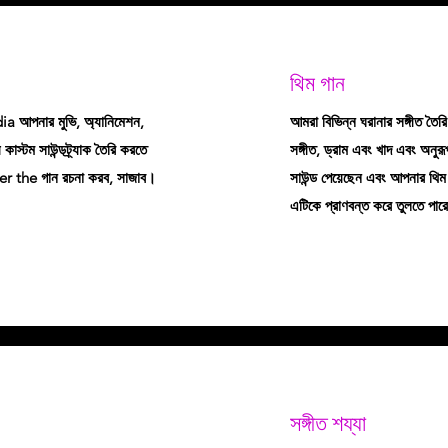
থিম গান
dia আপনার মুভি, অ্যানিমেশন,
আমরা বিভিন্ন ঘরানার সঙ্গীত তৈর
াস্টম সাউন্ডট্র্যাক তৈরি করতে
সঙ্গীত, ড্রাম এবং খাদ এবং অনু
er the গান রচনা করব, সাজাব।
সাউন্ড পেয়েছেন এবং আপনার থি
এটিকে প্রাণবন্ত করে তুলতে পা
সঙ্গীত শয্যা