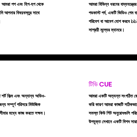
থা। আমরা পপ এবং হিপ-হপ থেকে
আমরা বিভিন্ন ধরনের বাদ্যযন্ত্রে
ি আপনার বিষয়বস্তুর সাথে
পডকাস্ট পর্ব, একটি ভিডিও গেম ব
।
পরিবেশ বা আবেগ যোগ করবে 
সাশ্রয়ী মূল্যের ম্যানরে।
টিভি CUE
শর্ট ফিল্ম এবং অন্যান্য অডিও-
আমরা একটি অত্যন্ত সংগঠিত কোম
জন্য সম্পূর্ণ পরিসরে মিউজিক
করি কারণ আমরা কাজটি সঠিকভাবে
়সীমার মধ্যে কাজ করতে সক্ষম।
সমস্ত কিউ শিট অনুরোধগুলি পর
উপযুক্ত সেখানে একটি বিশদ সা