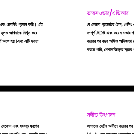
ভয়েসওভার/এডিআর
 এবং রেকর্ডিং প্রদান করি। এই
যে কোনো প্রজেক্টের টোন, পেসিং এ
ং মূলত আপনাকে নিখুঁত করে
সম্পূর্ণ ADR এবং ভয়েস ওভার 
ূর্ণ অংশ হয় (এবং এটি হওয়া
বছরের পর বছর অডিও অভিজ্ঞতা র
করতে পারি, পেশাদারিত্বের স্তর
সঙ্গীত উৎপাদন
দের যেকোন এবং সমস্ত ধরণের
আমাদের বেল্টের অধীনে বছরের প