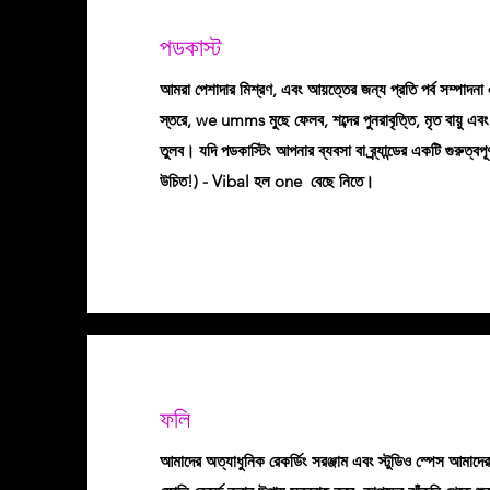
পডকাস্ট
আমরা পেশাদার মিশ্রণ, এবং আয়ত্তের জন্য প্রতি পর্ব সম্পাদনা
স্তরে, we umms মুছে ফেলব, শব্দের পুনরাবৃত্তি, মৃত বায়ু এব
তুলব। যদি পডকাস্টিং আপনার ব্যবসা বা ব্র্যান্ডের একটি গুরুত্বপ
উচিত!) - Vibal হল one বেছে নিতে।
ফলি
আমাদের অত্যাধুনিক রেকর্ডিং সরঞ্জাম এবং স্টুডিও স্পেস আমা