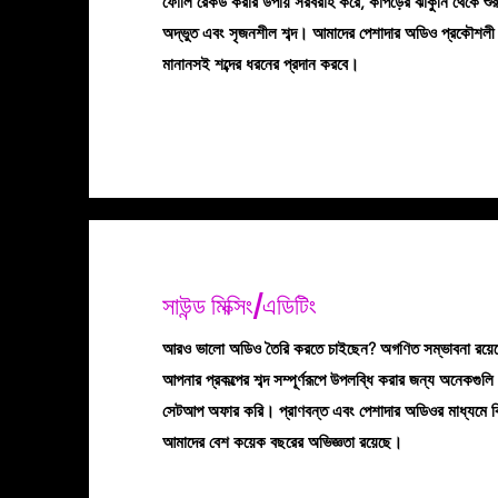
ফোলি রেকর্ড করার উপায় সরবরাহ করে, কাপড়ের ঝাঁকুনি থেকে 
অদ্ভুত এবং সৃজনশীল শব্দ। আমাদের পেশাদার অডিও প্রকৌশলী
মানানসই শব্দের ধরনের প্রদান করবে।
সাউন্ড মিক্সিং/এডিটিং
আরও ভালো অডিও তৈরি করতে চাইছেন? অগণিত সম্ভাবনা রয়ে
আপনার প্রকল্পের শব্দ সম্পূর্ণরূপে উপলব্ধি করার জন্য অনেকগুলি
সেটআপ অফার করি। প্রাণবন্ত এবং পেশাদার অডিওর মাধ্যমে বিষ
আমাদের বেশ কয়েক বছরের অভিজ্ঞতা রয়েছে।