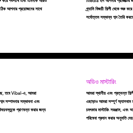
শুরু করে পশুপাখি এবং এমনকি আরও
Media হল আপনার প্রজেক্টের জ
 ঠিক আপনার প্রয়োজনের সাথে
গ্র্যামি বিজয়ী শিল্পী থেকে শুরু
সর্বোত্তম সম্ভাব্য শব্দ তৈরি ক
অডিও মাস্টারিং
ছে, তবে Vibal-এ, আমরা
আমরা স্থানীয় এবং প্রত্যন্ত শিল্প
 শব্দ সম্পাদনার সম্ভাবনা এবং
এছাড়াও আমরা সম্পূর্ণ অ্যালবাম
য়বস্তুকে প্রাণবন্ত করার জন্য
চমৎকার মাস্টারিং সরঞ্জাম, এবং অ
পরিষেবা প্রদান করার অনুমতি দেয